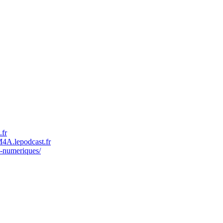
.fr
M4A.lepodcast.fr
es-numeriques/