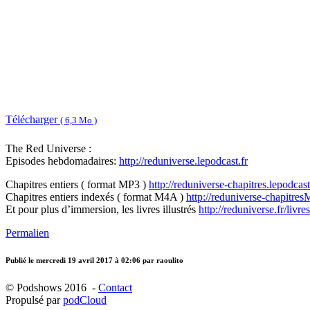
Télécharger
( 6,3 Mo )
The Red Universe :
Episodes hebdomadaires:
http://reduniverse.lepodcast.fr
Chapitres entiers ( format MP3 )
http://reduniverse-chapitres.lepodcast
Chapitres entiers indexés ( format M4A )
http://reduniverse-chapitres
Et pour plus d’immersion, les livres illustrés
http://reduniverse.fr/livr
Permalien
Publié le
mercredi 19 avril 2017 à 02:06
par raoulito
© Podshows 2016 -
Contact
Propulsé par
podCloud