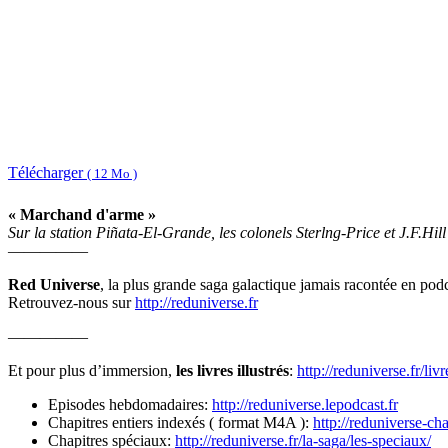
Télécharger
( 12 Mo )
« Marchand d'arme »
Sur la station Piñata-El-Grande, les colonels Sterlng-Price et J.F.H
—————
Red Universe
, la plus grande saga galactique jamais racontée en podc
Retrouvez-nous sur
http://reduniverse.fr
—————
Et pour plus d’immersion,
les livres illustrés
:
http://reduniverse.fr/li
Episodes hebdomadaires:
http://reduniverse.lepodcast.fr
Chapitres entiers indexés ( format M4A ):
http://reduniverse-ch
Chapitres spéciaux:
http://reduniverse.fr/la-saga/les-speciaux/