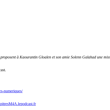
ill proposent à Kaourantin Gloalen et son amie Solenn Galahad une miss
ast.
vres-numeriques/
apitresM4A.lepodcast.fr