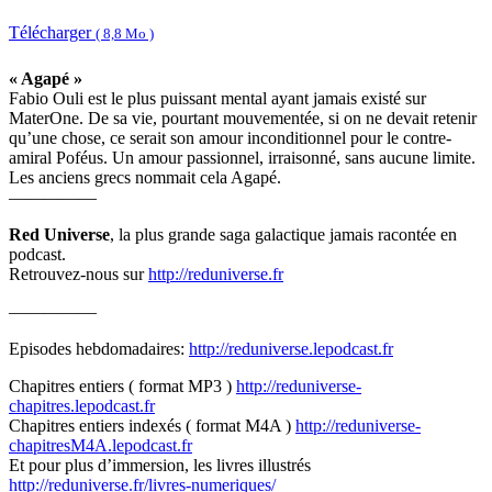
Télécharger
( 8,8 Mo )
« Agapé »
Fabio Ouli est le plus puissant mental ayant jamais existé sur
MaterOne. De sa vie, pourtant mouvementée, si on ne devait retenir
qu’une chose, ce serait son amour inconditionnel pour le contre-
amiral Poféus. Un amour passionnel, irraisonné, sans aucune limite.
Les anciens grecs nommait cela Agapé.
—————
Red Universe
, la plus grande saga galactique jamais racontée en
podcast.
Retrouvez-nous sur
http://reduniverse.fr
—————
Episodes hebdomadaires:
http://reduniverse.lepodcast.fr
Chapitres entiers ( format MP3 )
http://reduniverse-
chapitres.lepodcast.fr
Chapitres entiers indexés ( format M4A )
http://reduniverse-
chapitresM4A.lepodcast.fr
Et pour plus d’immersion, les livres illustrés
http://reduniverse.fr/livres-numeriques/