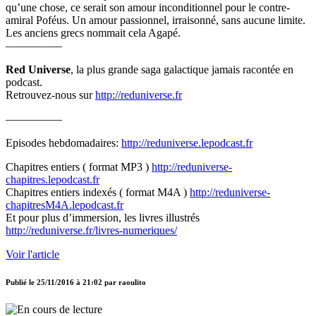
qu’une chose, ce serait son amour inconditionnel pour le contre-
amiral Poféus. Un amour passionnel, irraisonné, sans aucune limite.
Les anciens grecs nommait cela Agapé.
—————
Red Universe
, la plus grande saga galactique jamais racontée en
podcast.
Retrouvez-nous sur
http://reduniverse.fr
—————
Episodes hebdomadaires:
http://reduniverse.lepodcast.fr
Chapitres entiers ( format MP3 )
http://reduniverse-
chapitres.lepodcast.fr
Chapitres entiers indexés ( format M4A )
http://reduniverse-
chapitresM4A.lepodcast.fr
Et pour plus d’immersion, les livres illustrés
http://reduniverse.fr/livres-numeriques/
Voir l'article
Publié le
25/11/2016 à 21:02
par
raoulito