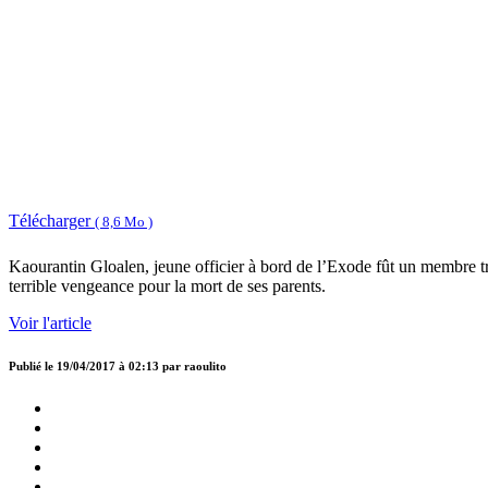
Télécharger
( 8,6 Mo )
Kaourantin Gloalen, jeune officier à bord de l’Exode fût un membre trè
terrible vengeance pour la mort de ses parents.
Voir l'article
Publié le
19/04/2017 à 02:13
par
raoulito