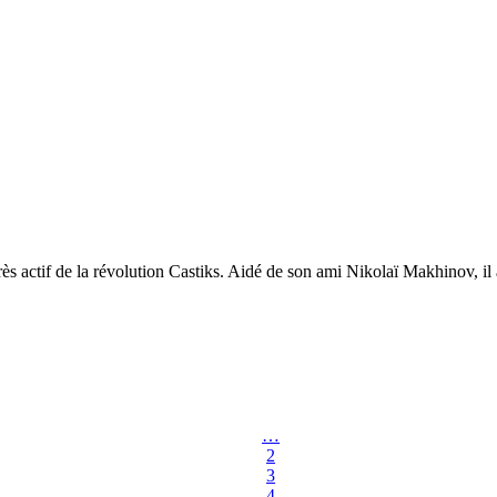
s actif de la révolution Castiks. Aidé de son ami Nikolaï Makhinov, il a
…
2
3
4