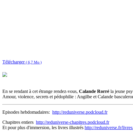
Télécharger
( 6,7 Mo )
En se rendant à cet étrange rendez-vous,
Calande Rorré
la jeune psy
Amour, violence, secrets et pédophilie : Angilbe et Calande basculeront
Episodes hebdomadaires:
http://reduniverse.podcloud.fr
Chapitres entiers
http://reduniverse-chapitres.podcloud.fr
Et pour plus d'immersion, les livres illustrés
http://reduniverse.fr/livr