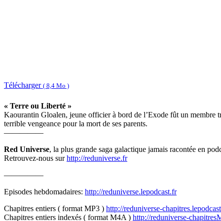
Télécharger
( 8,4 Mo )
« Terre ou Liberté »
Kaourantin Gloalen, jeune officier à bord de l’Exode fût un membre trè
terrible vengeance pour la mort de ses parents.
—————
Red Universe
, la plus grande saga galactique jamais racontée en podc
Retrouvez-nous sur
http://reduniverse.fr
—————
Episodes hebdomadaires:
http://reduniverse.lepodcast.fr
Chapitres entiers ( format MP3 )
http://reduniverse-chapitres.lepodcast
Chapitres entiers indexés ( format M4A )
http://reduniverse-chapitres