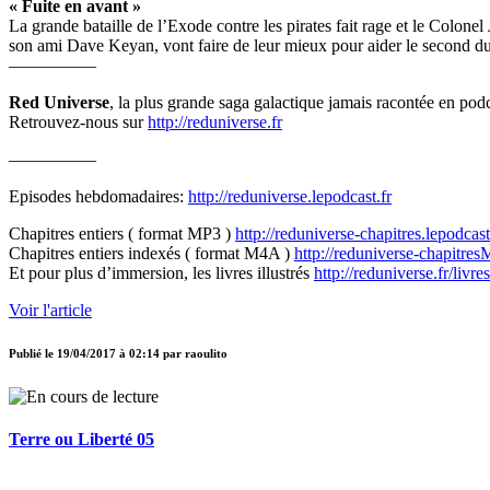
« Fuite en avant »
La grande bataille de l’Exode contre les pirates fait rage et le Colone
son ami Dave Keyan, vont faire de leur mieux pour aider le second du 
—————
Red Universe
, la plus grande saga galactique jamais racontée en podc
Retrouvez-nous sur
http://reduniverse.fr
—————
Episodes hebdomadaires:
http://reduniverse.lepodcast.fr
Chapitres entiers ( format MP3 )
http://reduniverse-chapitres.lepodcast
Chapitres entiers indexés ( format M4A )
http://reduniverse-chapitres
Et pour plus d’immersion, les livres illustrés
http://reduniverse.fr/livr
Voir l'article
Publié le
19/04/2017 à 02:14
par
raoulito
Terre ou Liberté 05