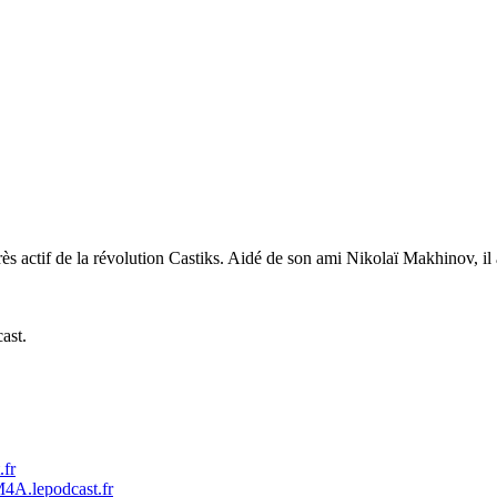
s actif de la révolution Castiks. Aidé de son ami Nikolaï Makhinov, il a
ast.
.fr
M4A.lepodcast.fr