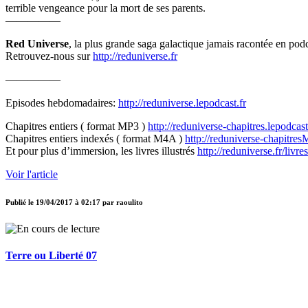
terrible vengeance pour la mort de ses parents.
—————
Red Universe
, la plus grande saga galactique jamais racontée en podc
Retrouvez-nous sur
http://reduniverse.fr
—————
Episodes hebdomadaires:
http://reduniverse.lepodcast.fr
Chapitres entiers ( format MP3 )
http://reduniverse-chapitres.lepodcast
Chapitres entiers indexés ( format M4A )
http://reduniverse-chapitres
Et pour plus d’immersion, les livres illustrés
http://reduniverse.fr/livr
Voir l'article
Publié le
19/04/2017 à 02:17
par
raoulito
Terre ou Liberté 07