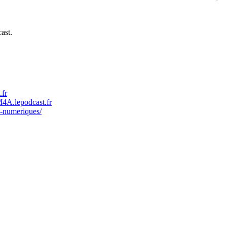
ast.
.fr
M4A.lepodcast.fr
es-numeriques/