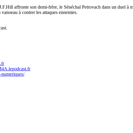
l J.F.Hill affronte son demi-frère, le Sénéchal Petrovach dans un duel à 
vaisseau à contrer les attaques ennemies.
ast.
.fr
M4A.lepodcast.fr
es-numeriques/